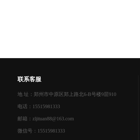
联系客服
地 址：郑州市中原区郑上路北6-B号楼9层910
电话：15515981333
邮箱：zljituan88@163.com
微信号：15515981333