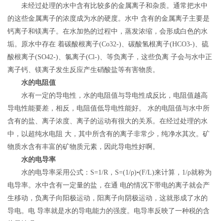
未经过处理的水中含有比较多的金属离子和杂质。通常把水中
的这些金属离子的浓度成为水的硬度。水中 含有的金属离子主要是
钙离子和镁离子。在水加热的过程中，蒸发浓缩，会形成白色的水
垢。原水中存在 着碳酸根离子(Co32-)、碳酸氢根离子(HCO3-)、硫
酸根离子(SO42-)、氯离子(Cl-)、等负离子，这些负离 子会与水中正
离子钙、镁离子发生反应产生硝酸盐等有害物质。
水的电阻值
水有一定的导电性，水的电阻值与导电性成反比，电阻值越高
导电性能要差，相反，电阻值低导电性能好。 水的电阻值与水中所
含有的盐、离子浓度、离子的运动有很大的关系。在经过处理的水
中，以超纯水电阻 大，其中所含有的离子非常少，纯净水其次。矿
物质水含有丰富的矿物质元素，因此导电性好啊。
水的电导率
水的电导率采用公式：S=1/R，S=(1/ρ)•(F/L)来计算，1/ρ就称为
电导率。水中含有一定量的盐，在通 电的情况下带电的离子就会产
生移动，负离子向阳极运动，阳离子向阴极运动，这就形成了水的
导电。电 导率就是水的导电能力的强度。电导率反映了一种税的含