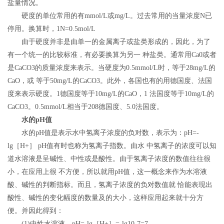
盐量情况。
硬度的单位常用的有mmol/L或mg/L。过去常用的当量浓度N已
停用。换算时，1N=0.5mol/L
由于硬度并非是由单一的金属离子或盐类形成的，因此，为了
有一个统一的比较标准，有必要换算为另一 种盐类。通常用Ca0或者
是CaCO3的质量浓度来表示。当硬度为0.5mmol/L时，等于28mg/L的
CaO，或 等于50mg/L的CaCO3。此外，各国也有的用德国度、法国
度来表示硬度。1德国度等于10mg/L的CaO，1 法国度等于10mg/L的
CaCO3。0.5mmol/L相当于208德国度、5.0法国度。
水的pH值
水的pH值是表示水中氢离子浓度的负对数，表示为：pH=-
lg［H+］ pH值有时也称为氢离子指数。由水 中氢离子的浓度可以知
道水溶液是呈碱性、中性或是酸性。由于氢离子浓度的数值往往很
小，在应用上很 不方便，所以就用pH值，这一概念来作为水溶液
酸、碱性的判断指标。而且，氢离子浓度的负对数值就 恰能表现出
酸性、碱性的变化幅度的数量及的大小，这样应用起来就十分方
便。并因此得到：
(1)中性水溶液，pH=-lg［H+］=-lg10-7=7