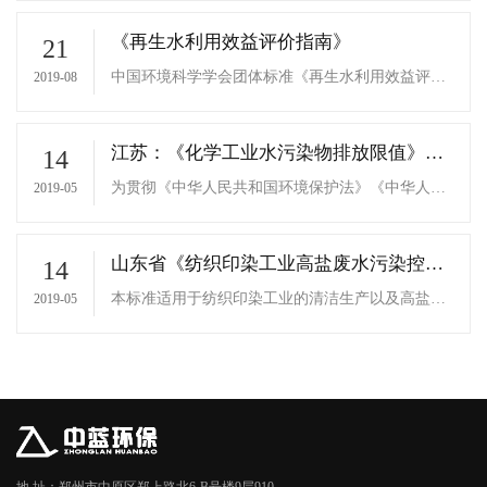
构成。过滤时污水从外侧进入，相邻滤盘上的沟槽
棱边形成的轮缘把水中固体物截留下来；反冲洗时
《再生水利用效益评价指南》
21
水自环状滤盘内部流向外侧，将截留在滤盘上的污
物冲洗下来，经排污口排出。
中国环境科学学会团体标准《再生水利用效益评价
2019-08
指南》正式发布，标准编号为“T/CSES 01-2019”。
江苏：《化学工业水污染物排放限值》
14
（修订征求意见稿）
为贯彻《中华人民共和国环境保护法》《中华人民
2019-05
共和国水污染防治法》《中华人民共和国海洋环境
保护法》等有关规定，加强江苏省水污染防治...
山东省《纺织印染工业高盐废水污染控制
14
与治理技术规范》
本标准适用于纺织印染工业的清洁生产以及高盐废
2019-05
水治理工程的设计、施工、验收、运行与维护，可
作为高盐废水治理工程设计、施工、验收及建成后
运行...